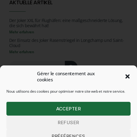
AKTUELLE ARTIKEL
Der Joker XXL für Flughäfen: eine maßgeschneiderte Lösung,
die sich bewährt hat!
Mehr erfahren
Der Einsatz des Joker Rasenstriegel in Longchamp und Saint-
Cloud
Mehr erfahren
Gérer le consentement aux
cookies
Nous utilisons des cookies pour optimiser notre site web et notre service.
© 2026 ALL RIGHTS RESERVED - HEGE APPLICATIONS
ACCEPTER
POLITIQUE DE CONFIDENTIALITÉ
REFUSER
RECHTLICHE HINWEISE
Français
(
Französisch
)
English
(
Englisch
)
PRÉFÉRENCES