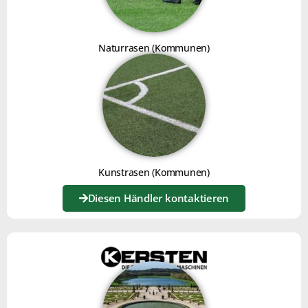
Die Schlüssel zu einer gepflegten mineralischen
Oberfläche Die Unkrautbekämpfungsmethode für
mineralische Oberflächen mit geringer Korngröße (0-10
Naturrasen (Kommunen)
mm) Abspielzeit: 1 Min. 32 Der Basis-Joker kann in
LIRE LA SUITE »
EMILIE PÉQUIGNOT
24. NOVEMBER 2020
Kunstrasen (Kommunen)
Diesen Händler kontaktieren