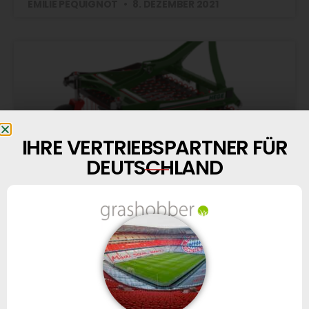
EMILIE PÉQUIGNOT
8. DEZEMBER 2021
IHRE VERTRIEBSPARTNER FÜR
DEUTSCHLAND
VOM ENTWURF BIS ZUM VERSAND
Virtueller Rundgang durch unsere Produktionsstätten…
Abspielzeit: 2 Min. 12 Découvrez les étapes de
fabrication du Peigne à gazon Joker : de l’étude à la
conception,