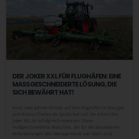
DER JOKER XXL FÜR FLUGHÄFEN: EINE
MASSGESCHNEIDERTE LÖSUNG, DIE S
ICH BEWÄHRT HAT!
Nach zwei Jahren Einsatz auf den Flughäfen Le Bourget
und Roissy-Charles de Gaulle hat sich die Arbeit des
Joker XXL als erfolgreich erwiesen. Diese
maßgeschneiderte Maschine, die für die besonderen
Anforderungen des Managements von Start- und