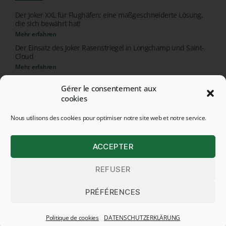
Der Joker XXL für Flughäfen: eine maßgeschneiderte Lösung,
die sich bewährt hat!
Mehr erfahren
Der Einsatz des Joker Rasenstriegel in Longchamp und Saint-
Cloud
Mehr erfahren
Gérer le consentement aux
cookies
Nous utilisons des cookies pour optimiser notre site web et notre service.
ACCEPTER
© 2026 ALL RIGHTS RESERVED - HEGE APPLICATIONS
REFUSER
POLITIQUE DE CONFIDENTIALITÉ
RECHTLICHE HINWEISE
PRÉFÉRENCES
Français
(
Französisch
)
Deutsch
Politique de cookies
DATENSCHUTZERKLÄRUNG