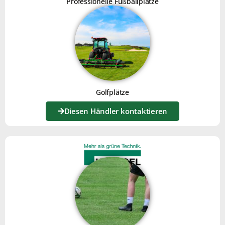
Professionelle Fußballplätze
WIRD DER JOKER IM RAHMEN
DES ZERO-PHYTO-ANSATZES
EINGESETZT?
Der Joker Rasenstriegel wird im Rahmen dieses Konzepts
eingesetzt, um unter anderem eine mechanische
Golfplätze
Unkrautbekämpfung durchzuführen.
Unerwünschte Gräser wie Lieschgras werden durch die
Diesen Händler kontaktieren
Arbeit der Zinken geschwächt. Dann ersetzt das von der
Sämaschine ausgeblasene Weidelgras nach und nach
diese unerwünschten Unkräuter.
Lieschgras hat übrigens den Nachteil, dass es sich leicht
hinlegt, der Einsatz des Jokers ermöglicht also auch das
Aufrichten des Lieschgrases vor dem Mähen.
HAT DER JOKER DAZU
BEIGETRAGEN, BESTIMMTE