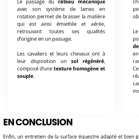
Le passage du
râteau mécanique
ch
avec son système de lames en
pe
rotation permet de brasser la matière
ob
qui est ainsi émiettée et aérée,
retrouvant toutes ses qualités
L
d’origine en un passage.
po
de
Les cavaliers et leurs chevaux ont à
en
leur disposition un
sol régénéré
,
ra
composé d’une
texture homogène et
Ce
souple
.
ré
ca
mo
EN CONCLUSION
Enfin, un entretien de la surface équestre adapté et bien g