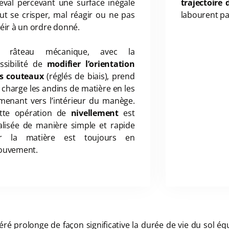
eval percevant une surface inégale
trajectoire 
ut se crisper, mal réagir ou ne pas
labourent pas
éir à un ordre donné.
e râteau mécanique, avec la
ssibilité de
modifier l’orientation
s couteaux
(réglés de biais), prend
 charge les andins de matière en les
menant vers l’intérieur du manège.
tte opération de
nivellement
est
alisée de manière simple et rapide
r la matière est toujours en
uvement.
éré prolonge de façon significative la durée de vie du sol éq