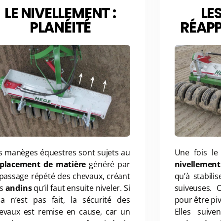
LE NIVELLEMENT :
LE
PLANÉITÉ
RÉAPPU
s manèges équestres sont sujets au
Une fois le 
placement de matière
généré par
nivellement
 passage répété des chevaux, créant
qu’à stabili
es
andins
qu’il faut ensuite niveler. Si
suiveuses. 
la n’est pas fait, la sécurité des
pour être pi
evaux est remise en cause, car un
Elles suive